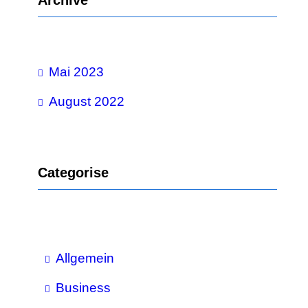
Archive
e
n
Mai 2023
August 2022
Categorise
Allgemein
Business