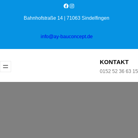
Zum
Facebook
Instagram
Inhalt
Bahnhofstraße 14 | 71063 Sindelfingen
springen
info@ay-bauconcept.de
KONTAKT
0152 52 36 63 15